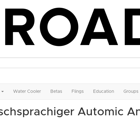
Water Cooler
Betas
Flings
Education
Groups
tschsprachiger Automic 