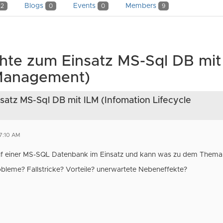
Blogs
Events
Members
2
0
0
9
hte zum Einsatz MS-Sql DB mit
 Management)
atz MS-Sql DB mit ILM (Infomation Lifecycle
7:10 AM
uf einer MS-SQL Datenbank im Einsatz und kann was zu dem Thema
obleme? Fallstricke? Vorteile? unerwartete Nebeneffekte?
ke